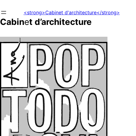
Aller
au
<strong>Cabinet d'architecture</strong>
contenu
Cabin
e
t d’architecture