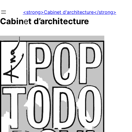
Aller
au
<strong>Cabinet d'architecture</strong>
contenu
Cabin
e
t d’architecture